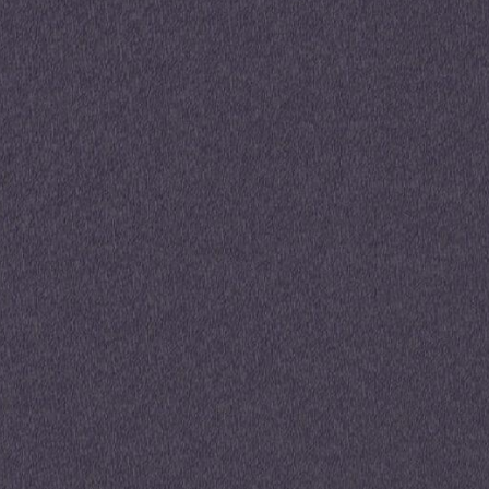
Patton is the New Green à
Angers éligible Pinel et
location meublée
La résidence ancrée dans son éco-quartier et
tournée vers l’avenir : l’investissement responsable
à Angers.
À savoir
Loi Pinel / Para-hôtellerie / LMNP
34 appartements neufs du T1 bis au 4 pièces
En centre-ville