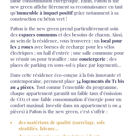
faible consommation énergétique. Enfin, Patton is the
new green affiche fièrement sa reconnaissance en tant
qu’
immeuble à impact positif
grâce notamment à sa
construction en béton vert !
Patton is the new green prend particulièrement soin
des
espaces communs
et des besoins de chacun. Ainsi,
au sein de la résidence, vous trouverez : un
local pour
les 2 roues
avec bornes de recharge pour les vélos
électriques ; un hall d’entrée ; une salle commune pour
se réunir ou pour travailler ; une
conciergerie
; des
places de parking en sous-sol (1 place par logement)…
Dans cette résidence éco-conçue à la fois innovante et
contemporaine, prennent place
34 logements du T1 bis
au 4 pièces
. Tout comme l’ensemble du programme,
chaque appartement garantit un faible taux d’émission
de CO2 et une faible consommation d’énergie pour un
confort maximal. Investir dans un appartement (1 ou 4
pièces) à Patton is the new green, c’est s’offrir :
des matériaux de qualité (carrelage, sols
stratifiés, faïence…