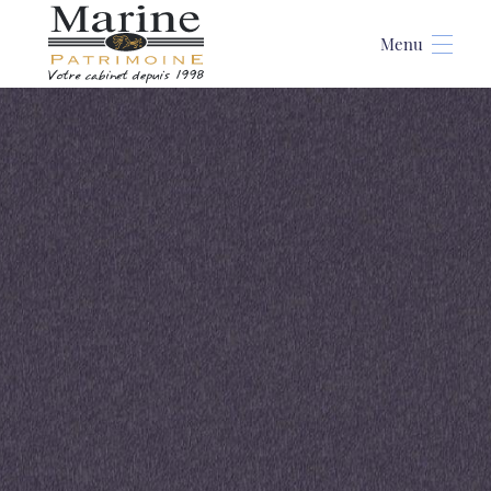
Accueil
>
Programme immobilier Patton is the New Green à Angers éligible Pinel
et location meublée
Programme immobilier