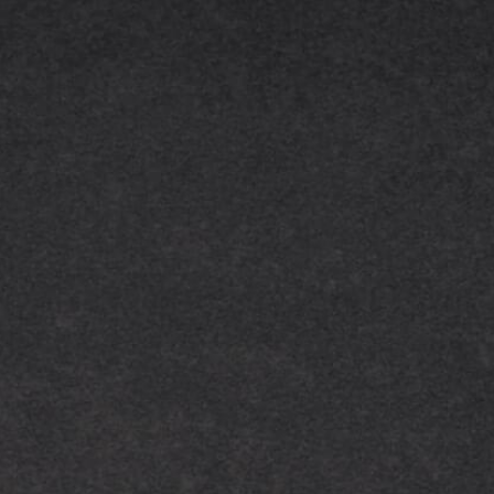
! Contactez-nous dès aujourd’hui,
nous échangerons bientôt avec
vous par téléphone ou en
visioconférence.
Contactez-nous sur WhatsApp
07 67 89 43 99
Contactez-nous par email
Nom prénom*
Email*