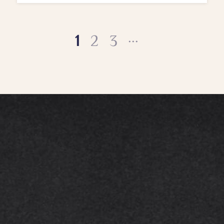
...
1
2
3
Intéressé ?
Contactez-nous
Quelques mots sur votre projet
d’investissement nous suffisent
pour esquisser une vraie stratégie
patrimoniale et fiscale à long terme