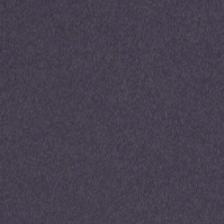
Programme immobi
Ephémer aux Sabl
d’Olonne – Éligi
Pinel
Une résidence composée de plusieu
neufs végétalisée à 500 mètres de la
pour un investissement locatif Pine
Sables-d’Olonne
À savoir
Loi Pinel
47 appartements du T2 au T