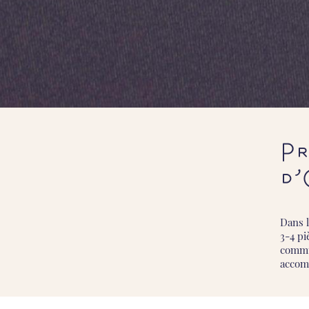
Pr
d’
Dans 
3-4 pi
commu
accom