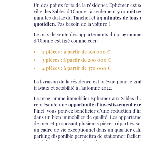
Un des points forts de la résidence Ephémer est 
ville des Sables d’Olonne : à seulement
500 mètres
minutes du lac du Tanchet et à
5 minutes de tous
quotidien
. Pas besoin de la voiture !
Le prix de vente des appartements du programm
d’Olonne est fixé comme ceci :
2 pièces : à partir de 199 000 €
3 pièces : à partir de 290 000 €
4 pièces : à partir de 370 000 €
La livraison de la résidence est prévue pour le
2nd
travaux et actabilité à l’automne 2022.
Le programme immobilier Ephémer aux Sables d’Ol
représente une
opportunité d’investissement exc
Pinel, vous pouvez bénéficier d’une réduction d’im
dans un bien immobilier de qualité. Les apparteme
de mer et proposant plusieurs pièces réparties sur
un cadre de vie exceptionnel dans un quartier calme
parking disponible permettra de stationner facilem