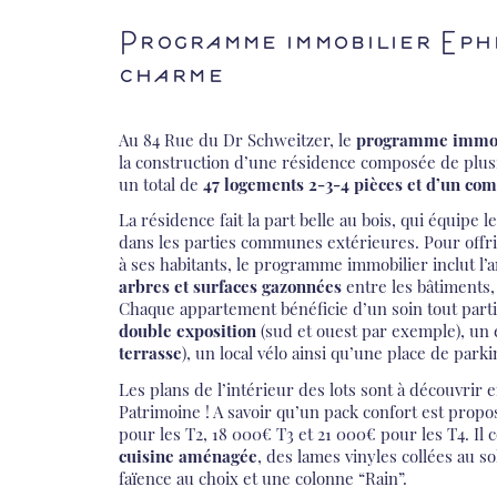
Programme immobilier Eph
charme
Au 84 Rue du Dr Schweitzer, le
programme immob
la construction d’une résidence composée de plus
un total de
47 logements 2-3-4 pièces et d’un co
La résidence fait la part belle au bois, qui équipe l
dans les parties communes extérieures. Pour offr
à ses habitants, le programme immobilier inclut 
arbres et surfaces gazonnées
entre les bâtiments,
Chaque appartement bénéficie d’un soin tout part
double exposition
(sud et ouest par exemple), un 
terrasse
), un local vélo ainsi qu’une place de parki
Les plans de l’intérieur des lots sont à découvrir 
Patrimoine ! A savoir qu’un pack confort est propo
pour les T2, 18 000€ T3 et 21 000€ pour les T4. I
cuisine aménagée
, des lames vinyles collées au so
faïence au choix et une colonne “Rain”.