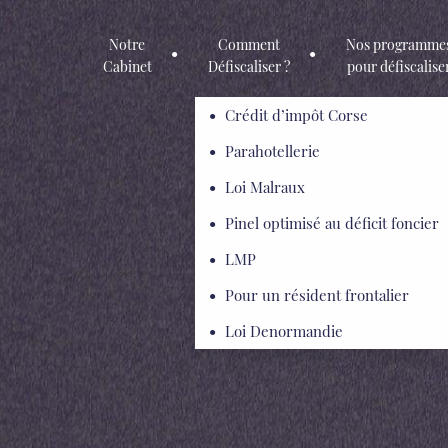
Notre
Comment
Nos programme
Cabinet
Défiscaliser ?
pour défiscalise
Crédit d’impôt Corse
Accueil
>
Programme immobilier Ephémer aux Sables d’Olonne – Éligible 
Parahotellerie
Loi Malraux
Pinel optimisé au déficit foncier
LMP
Pour un résident frontalier
Loi Denormandie