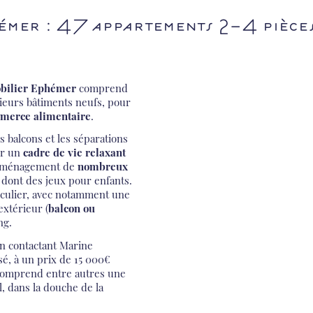
émer : 47 appartements 2-4 pièces
ilier Ephémer
comprend
ieurs bâtiments neufs, pour
mmerce alimentaire
.
es balcons et les séparations
ir un
cadre de vie relaxant
l’aménagement de
nombreux
 dont des jeux pour enfants.
iculier, avec notamment une
extérieur (
balcon ou
ng.
en contactant Marine
sé, à un prix de 15 000€
l comprend entre autres une
l, dans la douche de la