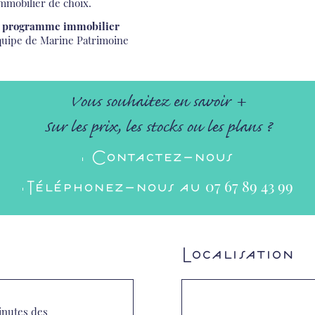
mmobilier de choix.
e
programme immobilier
équipe de Marine Patrimoine
Vous souhaitez en savoir +
Sur les prix, les stocks ou les plans ?
Contactez-nous
07 67 89 43 99
Téléphonez-nous au
Localisation
inutes des