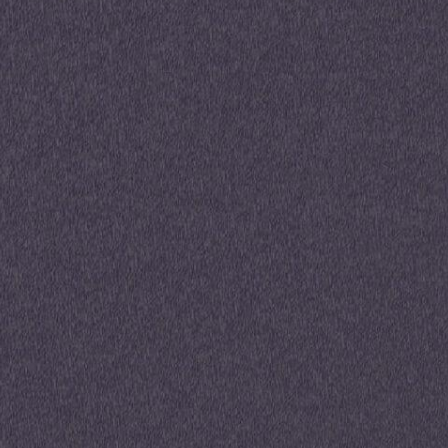
lier
es
ble Loi
rs appartements
 grande plage, idéale
l puis meublé aux
Précédent
4