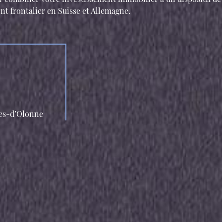
ent frontalier en Suisse et Allemagne.
les-d’Olonne