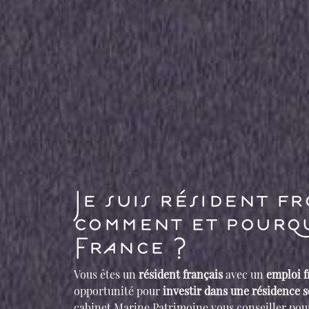
Je suis résident f
comment et pourqu
France ?
Vous êtes un
résident français
avec un
emploi f
opportunité pour
investir dans une résidence 
cabinet Marine Patrimoine vous conseiller pour