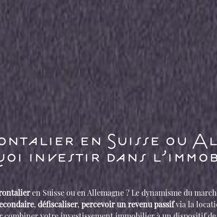
rontalier en Suisse ou A
oi investir dans l’immob
rontalier
en Suisse ou en Allemagne ? Le dynamisme du marché
secondaire
,
défiscaliser
,
percevoir un revenu passif
via la loca
 combiner votre investissement immobilier à un dispositif de