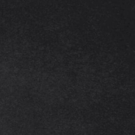
patrimoniale et fiscale à long terme
! Contactez-nous dès aujourd’hui,
nous échangerons bientôt avec
vous par téléphone ou en
visioconférence.
Contactez-nous sur WhatsApp
07 67 89 43 99
Contactez-nous par email
Nom prénom*
Email*