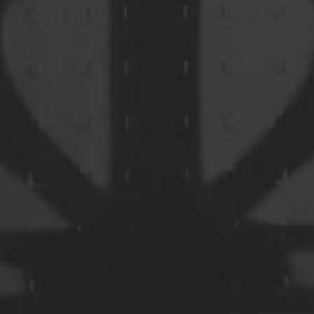
cabinet de conseil en
gestion de patrimoine
La gestion de patrimoine représente bien plus qu’un
simple investissement immobilier. Avec l’aide d’un
cabinet de gestion comme Marine Patrimoine, vous
pouvez non seulement investir dans l’immobilier,
mais aussi optimiser votre fiscalité, préparer votre
retraite, optimiser vos liquidités de trésorerie
personnelles ou entreprises … Nos conseillers en
gestion de patrimoine sont là pour vous aider à
trouver la bonne stratégie de gestion patrimoniale,
celle qui vous permettra d’appréhender sereinement
votre avenir financier.
Tous nos programmes sont sélectionnés
er
auprès de promoteurs de 1
plan en
prix direct promoteur.
Jean-Yves Gaté - Fondateur en 1998 de Marine
Patrimoine