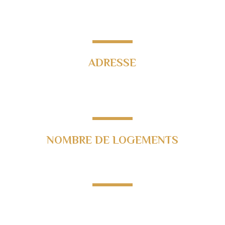
Loi Monument Historique
Loi Déficit Foncier
ADRESSE
Caserne Jacques Vion,
31300 Toulouse
NOMBRE DE LOGEMENTS
148 logements