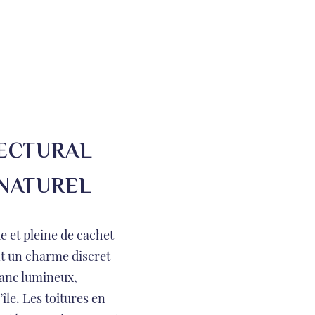
ECTURAL
 NATUREL
ue et pleine de cachet
nt un charme discret
lanc lumineux,
’île. Les toitures en