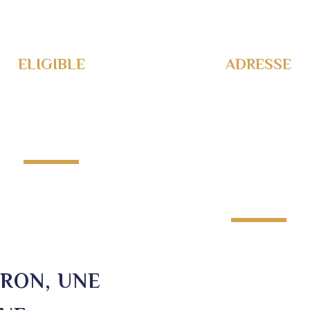
ELIGIBLE
ADRESSE
Loi LMNP
Rue Rosa
Loi
Bonheur et 
arahôtellerie
Jacqueline
Auriol,
17190 Saint
Georges
d’Oléron
ÉRON, UNE